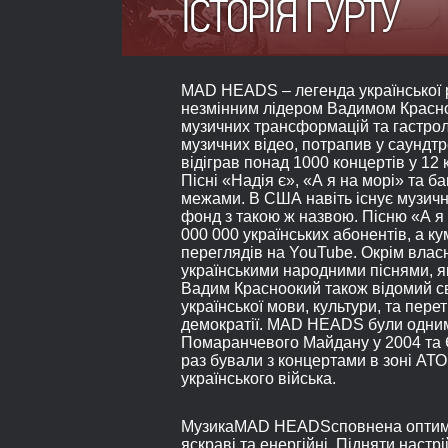
ІСТОРІЯ ГУРТУ
MAD HEADS
– легенда української
незмінним лідером Вадимом Красноо
музичних трансформацій та гастроль
музичних відео, потрапив у саундтре
відіграв понад 1000 концертів у 12 к
Пісні «Надія є», «А я на морі» та баг
межами. В США навіть існує музични
фонд з такою ж назвою. Пісню «А я
000 000 українських абонентів, а к
переглядів на
YouTube
. Окрім влас
українськими народними піснями, як
Вадим Красноокий також відомий св
української мови, культури, та пер
демократії.
MAD HEADS
були одним
Помаранчевого Майдану у 2004 та Є
раз бували з концертами в зоні АТ
українського війська.
Музика
MAD HEADS
сповнена оптим
яскраві та енергійні. Підняти наст