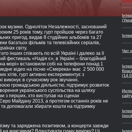
Істор
Інтер
(Укр
 рок музики. Одноліток Незалежності, заснований
ким 25 років тому, гурт пройшов через багато
Інтер
них пригод, видав 8 студійних альбомів та 27
ки багатьох фільмів та телевізійних серіалів,
раїнах світу.
Чат з
ато інших співають по всій Україні і далеко за її
й фестиваль «Надія є», в Україні – благодійний
 на морі» встановили собі на телефони понад 1
Інте
умедне відео на пісню «Смерека» має 2 500 000
Крас
них хітів, гурт активно експериментує з
(14.
і виконує в сучасному рок звучанні.
оєю громадською діяльністю, підтримує розвиток
етворення українського суспільства на шляху
Инте
и з перших, хто виступав на сценах
сайт
вро Майдану 2013, а протягом останніх років не
О та допомагали збирати кошти на підтримку
Інтер
(рос
ізму та заряджена позитивом, а концерти завжди
Інтер
рій на максимум? Влаштувати гучну вечірку? Ці