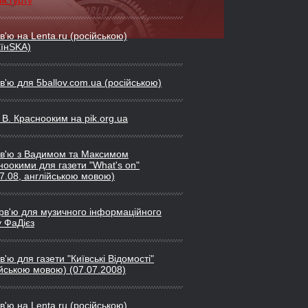
ія гурту
в'ю на Lenta.ru (російською)
аїнSKA)
в'ю для 5ballov.com.ua (російською)
 В. Краснооким на pik.org.ua
рв'ю з Вадимом та Максимом
ноокими для газети "What's on"
07.08, англійською мовою)
рв'ю для музичного інформаційного
у ФаДієз
в'ю для газети "Київські Відомості"
ійською мовою) (07.07.2008)
в'ю на Lenta.ru (російською)