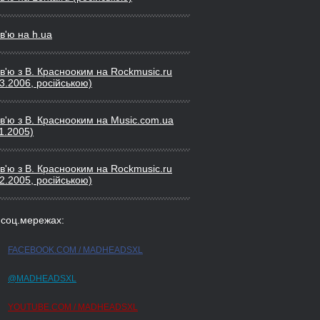
в'ю на h.ua
рв'ю з В. Краснооким на Rockmusic.ru
3.2006, росiйською)
рв'ю з В. Краснооким на Music.com.ua
1.2005)
рв'ю з В. Краснооким на Rockmusic.ru
2.2005, росiйською)
 соц.мережах:
FACEBOOK.COM / MADHEADSXL
@MADHEADSXL
YOUTUBE.COM / MADHEADSXL