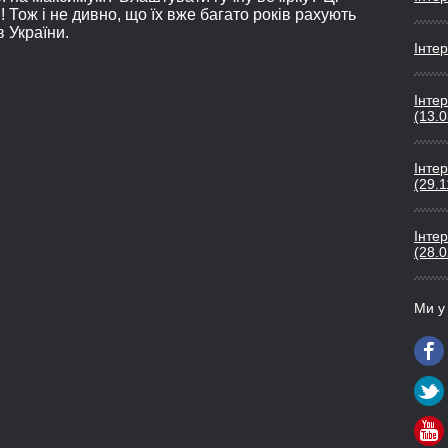
! Тож і не дивно, що їх вже багато років рахують
 України.
Інтер
Iнте
(13.0
Iнте
(29.1
Iнте
(28.0
Ми у