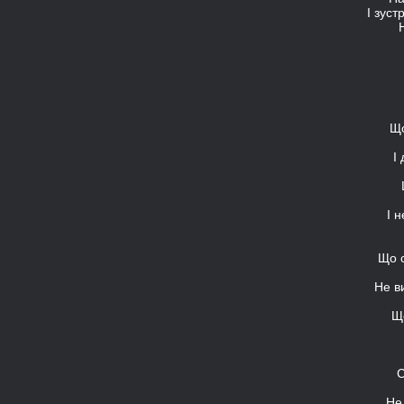
І зуст
Що
І
І 
Що с
Не в
Що
С
Не