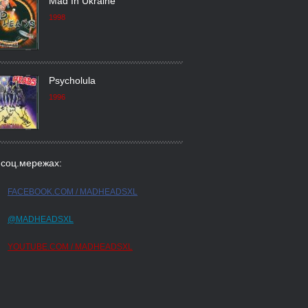
Mad In Ukraine
1998
Psycholula
1996
 соц.мережах:
FACEBOOK.COM / MADHEADSXL
@MADHEADSXL
YOUTUBE.COM / MADHEADSXL