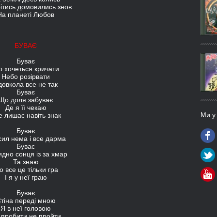
рітись домовились знов
На планеті Любов
БУВАЄ
Буває
 хочеться кричати
Небо розірвати
 довкола все не так
Буває
Що доля забуває
Де я її чекаю
Ми у
не лишає навіть знак
Буває
ил нема і все дарма
Буває
идно сонця із за хмар
Та знаю
 все це тільки гра
І я у неї граю
Буває
тіна переді мною
Я в неї головою
 пробити не пройти