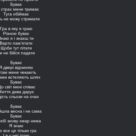
Буває
 страх мене тримає
Туга обіймає
ь не можу стримати
Гра в яку я граю
Різною буває
Знаю я і знаєш ти
Варто пам’ятати
Щоби тут літати
и не бійся падати
Буває
Я двері відчиняю
 там мене чекають
тами встеляють шлях
Буває
о світ мені співає
Життя дива дарує
ість сльози на очах
Буває
шла весна і не сама
Буває
ебі знову хмар нема
Я знаю
 все це тільки гра
І я у неї граю