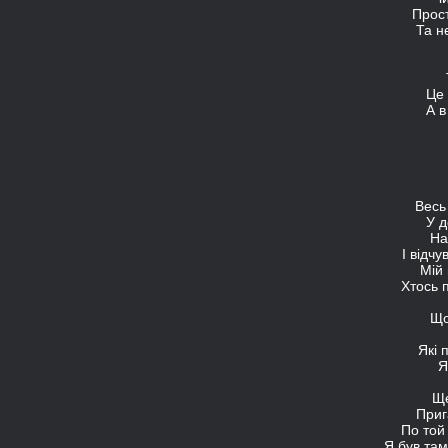
Прост
Та н
Це 
А в
Весь 
У д
На
І відч
Мій 
Хтось п
Що
Які 
Я
Ще
Приг
По той 
Я був там