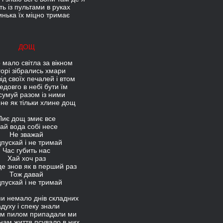
ь із пультами в руках
инька їх міцно тримає
ДОЩ
 мало світла за вікном
горі зібрались хмари
від своїх печалей і втом
едовго в небі бути їм
сумуй разом із ними
не як тільки хлине дощ
Лиє дощ змиє все
ай вода собі несе
Не зважай
дпускай і не тримай
Час губить нас
Хай хоч раз
де знов як в перший раз
Тож давай
дпускай і не тримай
и немало днів складних
духу і спеку знали
м пилом припадали ми
нам життя псувало в них