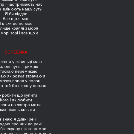
ір і час тримають нас
е змінюють нашу суть
Я би віддав
Все що я мав
Тільки це не моє
лише краплі з моря
 морі зорі і все що є
SCREENKA
світ я у скриньці маю
олоні пульт тримаю
тискаю перемикаю
уваю як розум втрачаю я
мозок попав у полон
о той бік екрану повчає
 робити що купити
Кого і як любити
плани на завтра мати
ких пісень співати
 знаю я дивні речі
адаю про них до речі
бік екрану нікого немає
 і знаю всі є вони там де я