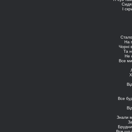
Сидят
І скр
Стало
На 
Чорні 
Та н
Не 
Все ми
Х
Ві
Все бу
Ві
Знали м
За
Брудни
Все що 