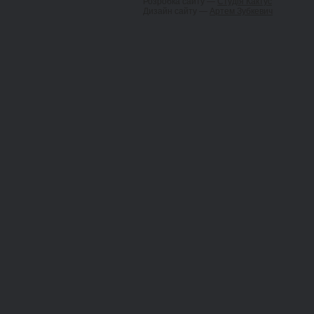
Розробка сайту —
Студія Кактус
Дизайн сайту —
Артем Зубкевич