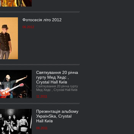
Фотосесія літо 2012
06.2012
Святкування 20 річча
гурту Мед Хедс ,
Crystal Hall Київ
Святкування 20 річча гурту
Мед Хедс , Crystal Hall Київ
11.2011
Презентація альбому
УкраїнSka, Crystal
Hall Київ
06.2011