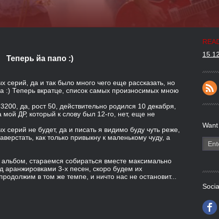
READ
15.1
Теперь йа папо :)
ых серий, да и так было много чего еще рассказать, но
а :) Теперь вкратце, список самых произносимых мною
 3200, да, рост 50, действительно родился 10 декабря,
мой ДР, который к слову был 12-го, нет, еще не
Want
серий не будет, да и писать я видимо буду чуть реже,
верстать, как только привыкну к маленькому чуду, а
 альбом, стараемся собираться вместе максимально
д аранжировками 3-х песен, скоро будем их
родолжим в том же темпе, и ничто нас не остановит...
Socia