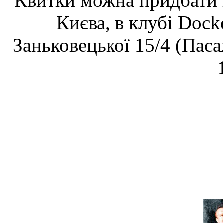
Квитки можна придбати в
Києва, в клубі
Dock
Заньковецької 15
/
4 (Пас