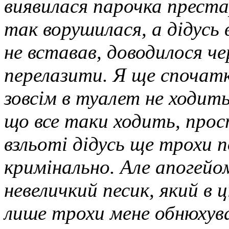
виявилася парочка престар
так ворушилася, а дідусь в
не вставав, доводилося ч
перелазити. Я ще спочатк
зовсім в туалет не ходить,
що все таки ходить, прост
взльоті дідусь ще трохи п
кримінально. Але апогейом
невеличкий песик, який в 
лише трохи мене обнюхував