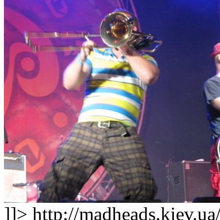
]]>
http://madheads.kiev.u