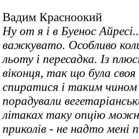
Вадим Красноокий
Ну от я і в Буенос Айресі.
важкувато. Особливо кол
льоту і пересадка. Із плюс
віконця, так що була своя
спиратися і таким чином 
порадували вегетаріанськи
літаках таку опцію можна
приколів - не надто мені п