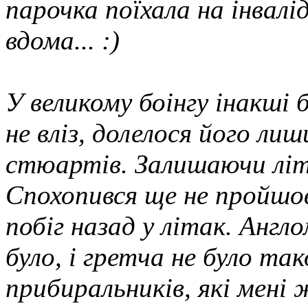
парочка поїхала на інвалід
вдома... :)
У великому боінгу інакші
не вліз, долелося його ли
стюартів. Залишаючи літа
Спохопився ще не пройшо
побіг назад у літак. Анг
було, і гретча не було та
прибиральників, які мені