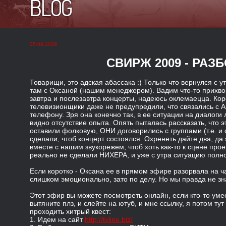
BLOG
05.08.2009
СВИРЖ 2009 - РАЗ
Товарищи, это адская абассака :) Только что вернулся с 
там с Оксаной (нашим менеджером). Вадим что-то прихвор
завтра и послезавтра концерты, надеюсь оклемаецца. Кор
телевизионщики даже не предупредили, что связались с А
телефону. Зря она конечно так, в ее ситуации на диалоги 
видно отсутствие опыта. Опять пыталась рассказать, что
оставили фолковую, ОНИ договорились с группами (т.е. и 
сделали, чтоб концерт состоялся. Охренеть дайте два, да
вместе с нашим звукорежем, чтоб хоть как-то к сцене прое
реально не сделали НИХЕРА, и уже с утра ситуацию полн
Если коротко - Оксана ее в прямом эфире разорвала на ча
слишком эмоционально, зато по делу. Но мы правда не знал
Этот эфир вы можете посмотреть онлайн, если кто-то умее
вытяните плз, и слейте на ютуб, и мне ссылку, я потом ту
проходить хитрый квест:
1. Идем на сайт
http://tvline.biz/