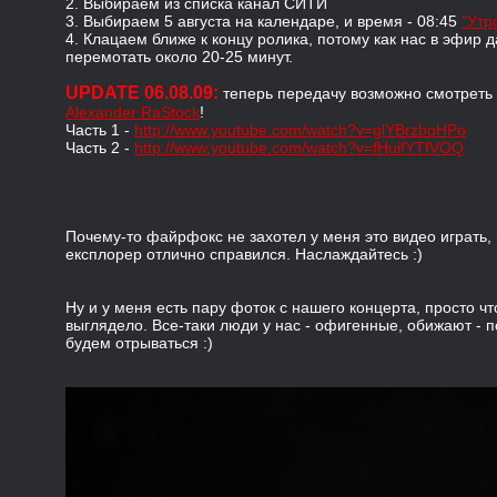
2. Выбираем из списка канал СИТИ
3. Выбираем 5 августа на календаре, и время -
08:45
"Утр
4. Клацаем ближе к концу ролика, потому как нас в эфир да
перемотать около 20-25 минут.
UPDATE 06.08.09:
теперь передачу возможно смотреть 
Alexander RaStock
!
Часть 1 -
http://www.youtube.com/watch?v=glYBrzboHPo
Часть 2 -
http://www.youtube.com/watch?v=fHuifYTfVOQ
Почему-то файрфокс не захотел у меня это видео играть, 
експлорер отлично справился. Наслаждайтесь :)
Ну и у меня есть пару фоток с нашего концерта, просто чт
выглядело. Все-таки люди у нас - офигенные, обижают - п
будем отрываться :)