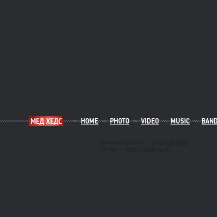
HOME
PHOTO
VIDEO
MUSIC
BAN
Site development—
Studio Kaktus
Design —
Artem Zubkevich