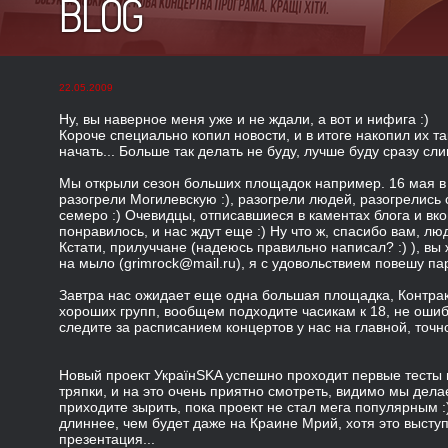
BLOG
22.05.2009
Ну, вы наверное меня уже и не ждали, а вот и нифига :)
Короче специально копил новости, и в итоге накопил их та
начать... Больше так делать не буду, лучше буду сразу сли
Мы открыли сезон больших площадок например. 16 мая в
разогрели Могилевскую :), разогрели людей, разогрелись 
семеро :) Очевидцы, отписавшиеся в каментах блога и вко
понравилось, и нас ждут еще :) Ну что ж, спасибо вам, л
Кстати, прилуччане (надеюсь правильно написал? :) ), вы
на мыло (grimrock@mail.ru), я с удовольствием повешу па
Завтра нас ожидает еще одна большая площадка, Контрак
хороших групп, вообщем подходите часикам к 18, не оши
следите за расписанием концертов у нас на главной, точно
Новый проект УкраїнSKA успешно проходит первые тесты 
тряпки, и на это очень приятно смотреть, видимо мы дела
приходите зырить, пока проект не стал мега популярным :
длиннее, чем будет даже на Краине Мрий, хотя это выст
презентация...