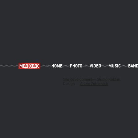
HOME
PHOTO
VIDEO
MUSIC
BAN
Site development—
Studio Kaktus
Design —
Artem Zubkevich