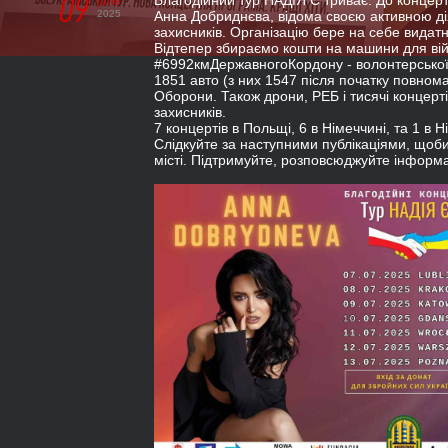
09
Благодійний тур НАДІЯ Є триває. До концерт
june
2025
Анна Добриднєва, відома своєю активною ді
захисників. Організацію бере на себе вида
Відтепер збираємо кошти на машини для ві
#6992кмДержавногоКордону - волонтерської 
1851 авто (з них 1547 після початку повно
Оборони. Також дрони, РЕБ і тисячі концерті
захисників.
7 концертів в Польщі, 6 в Німеччині, та 1 в 
Слідкуйте за наступними публікаціями, щоб
місті. Підтримуйте, розповсюджуйте інформа