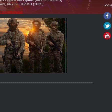
ds - Братство Вірних (гімн 38 ОБрМП)
них, гімн 38 ОБрМП (2025)
Socia
их платформах