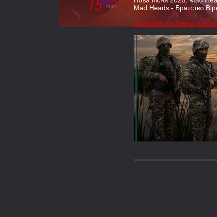
15
Нова пісня 2025: Mad Hea
april
2025
Mad Heads - Братство Вір
Слухайте на всіх музичн